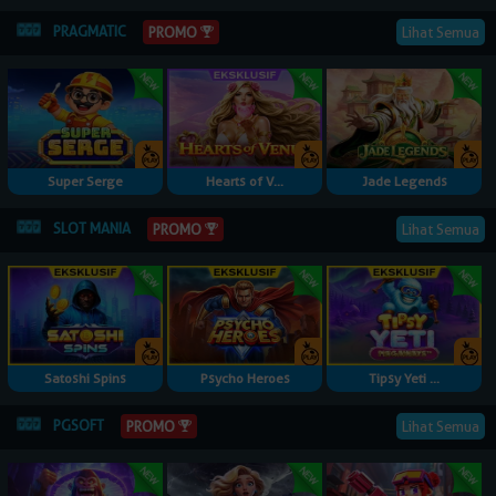
PRAGMATIC
Lihat Semua
PROMO
Super Serge
Hearts of V...
Jade Legends
SLOT MANIA
Lihat Semua
PROMO
Satoshi Spins
Psycho Heroes
Tipsy Yeti ...
PGSOFT
Lihat Semua
PROMO