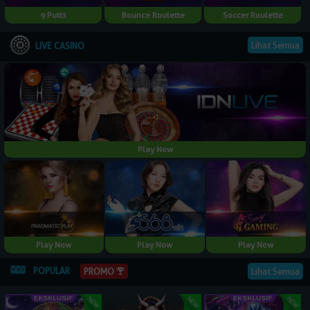
9 Putts
Bounce Roulette
Soccer Roulette
Lihat Semua
LIVE CASINO
Play Now
Play Now
Play Now
Play Now
POPULAR
Lihat Semua
PROMO