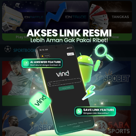
Play Now
Play Now
Play Now
NEW
SPORTBOOK