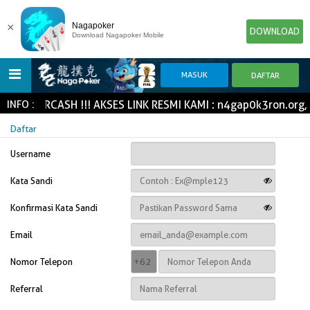
×
Nagapoker
DOWNLOAD
Download Nagapoker Mobile
ARU JOKERCASH !!! AKSES LINK RESMI KAMI : n4gap0k3ron.or
INFO :
HOME
Daftar
Username
POKER
SLOT GAME
IDN E-LOTTERY
Kata Sandi
NEW
NEW
Konfirmasi Kata Sandi
SPORTBOOK
LIVE CASINO
IDNLIVE
NEW
Email
TOGEL
ESPORTS
ARCADE
Nomor Telepon
NEW
NEW
NEW
Referral
IDNTRADE
TEMBAK IKAN
IDNRAFFLE