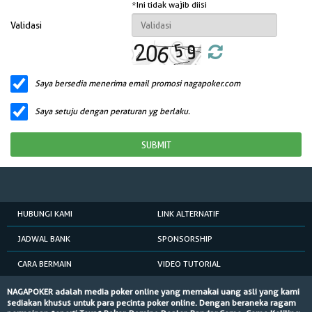
*Ini tidak wajib diisi
NEW
Validasi
TANGKAS
RTP
DEPOSIT
Saya bersedia menerima email promosi nagapoker.com
WITHDRAW
Saya setuju dengan peraturan yg berlaku.
PROMOSI
DOWNLOAD
REFERRAL
HUBUNGI KAMI
LINK ALTERNATIF
JACKPOT
JADWAL BANK
SPONSORSHIP
CARA BERMAIN
VIDEO TUTORIAL
VIP MEMBER
NAGAPOKER
adalah media poker online yang memakai uang asli yang kami
HUBUNGI KAMI
sediakan khusus untuk para pecinta poker online. Dengan beraneka ragam