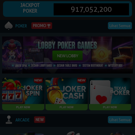
JACKPOT
917,052,200
POKER
© 2026 NagaPoker. All Rights Reserved | 18+
Lihat Semua
PROMO
POKER
Lihat Semua
NEW
ARCADE