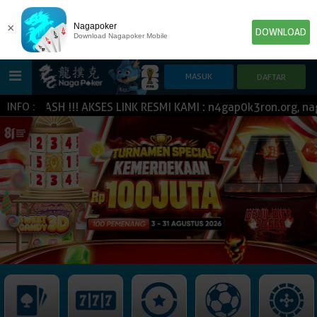
×
Nagapoker
DOWNLOAD
Download Nagapoker Mobile
ERCASH !!! AKSES LINK RESMI KAMI : n4gap0k3ron.org, naga
INFO :
HOME
POKER
SLOT GAME
IDN E-LOTTERY
NEW
NEW
SPORTBOOK
LIVE CASINO
IDNLIVE
NEW
TOGEL
ESPORTS
ARCADE
NEW
NEW
NEW
IDNTRADE
TEMBAK IKAN
IDNRAFFLE