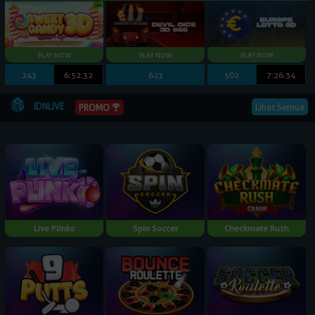
243
6:52:31
623
502
7:26:33
IDNLIVE
Lihat Semua
PROMO
Live Plinko
Spin Soccer
Checkmate Rush