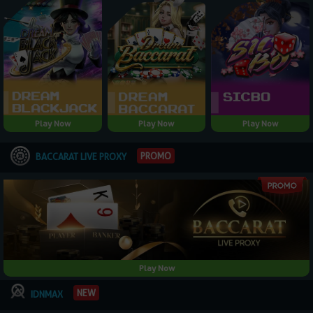
Play Now
Play Now
Play Now
PROMO
BACCARAT LIVE PROXY
Play Now
NEW
IDNMAX